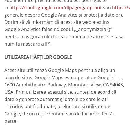
suplimentare privind acest subiect pot fi găsite
la
https://tools.google.com/dlpage/gaoptout
sau
https:/
generale despre Google Analytics și protecția datelor).
Dorim să vă informăm că acest site web a extins
Google Analytics folosind codul „_anonymizeIp ()”
pentru a asigura colectarea anonimă de adrese IP (așa-
numita mascare a IP).
UTILIZAREA HĂRȚILOR GOOGLE
Acest site utilizează Google Maps pentru a afișa un
plan de situs. Google Maps este operat de Google Inc.,
1600 Amphitheatre Parkway, Mountain View, CA 94043,
USA. Prin utilizarea acestui site, sunteți de acord că
datele generate automat și datele pe care le-ați
introdus pot fi adunate, prelucrate și utilizate de
Google, de un reprezentant sau de furnizori terță-
parte.